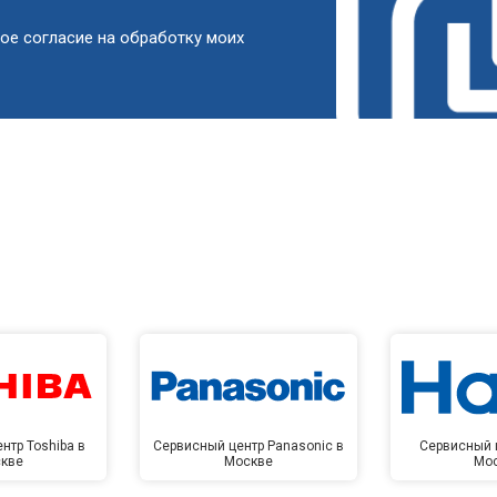
от 90 мин
о
ое согласие на обработку моих
от 50 мин
о
от 90 мин
о
от 60 мин
о
от 90 мин
о
от 80 мин
о
нтр Toshiba в
Сервисный центр Panasonic в
Сервисный ц
кве
Москве
Мо
от 100 мин
о