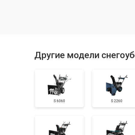
Замена (установка) срезного болта
Замена корпуса шнека
Смазка осей привода
Другие модели снегоу
Замена сцепления
Смазка втулок
S 6060
S 2260
Замена подшипника колеса
Замена кронштейна трансмиссии