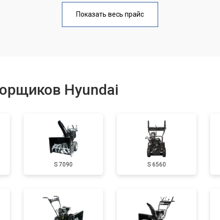
от 50 мин
о
Показать весь прайс
от 100 мин
о
от 50 мин
о
борщиков Hyundai
от 90 мин
о
от 50 мин
о
S 7090
S 6560
от 70 мин
о
от 60 мин
о