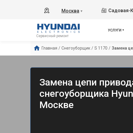
Садовая-К
Москва
▼
УСЛУГИ
Сервисный ремонт
Главная
/
Снегоуборщик
/
S 1170
/
Замена це
Замена цепи привод
снегоуборщика Hyund
Москве