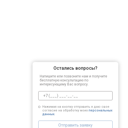
Регулировка зазоров клапанов
Замена свечей зажигания
Демонтаж-монтаж двигателя
Остались вопросы?
Ремонт сцепления
Напишите или позвоните нам и получите
бесплатную консультацию по
интересующему Вас вопросу.
Установка комплекта прокладок дв
Нажимая на кнопку отправить я даю свое
согласие на обработку моих
персональных
Замена прокладки в области двигат
данных.
Отправить заявку