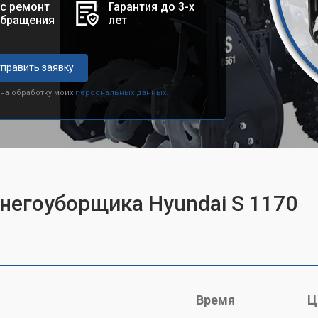
с ремонт
Гарантия до 3-х
обращения
лет
править заявку
 на обработку моих
персональных данных.
снегоуборщика Hyundai S 1170
Время
Ц