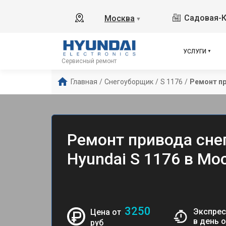
Садовая-К
Москва
▼
УСЛУГИ
Сервисный ремонт
Главная
/
Снегоуборщик
/
S 1176
/
Ремонт п
Ремонт привода сне
Hyundai S 1176 в Мо
3250
Экспрес
Цена от
в день 
руб