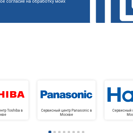
ое согласие на обработку моих
от 90 мин
о
от 50 мин
о
от 90 мин
о
от 60 мин
о
от 90 мин
о
нтр Toshiba в
Сервисный центр Panasonic в
Сервисный ц
кве
Москве
Мо
от 80 мин
о