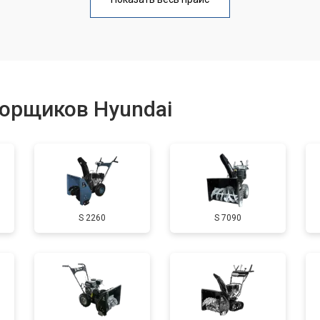
от 50 мин
о
от 100 мин
о
борщиков Hyundai
от 50 мин
о
от 90 мин
о
S 2260
S 7090
от 50 мин
о
от 70 мин
о