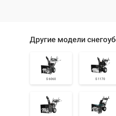
Замена (установка) срезного болта
Замена корпуса шнека
Другие модели снегоу
Смазка осей привода
Замена сцепления
S 6060
S 1170
Смазка втулок
Замена подшипника колеса