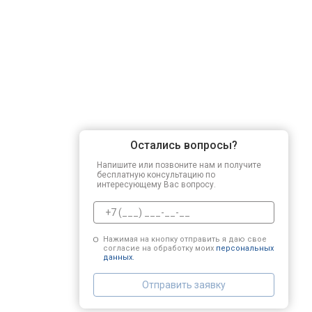
Регулировка зазоров клапанов
Замена свечей зажигания
Демонтаж-монтаж двигателя
Остались вопросы?
Ремонт сцепления
Напишите или позвоните нам и получите
бесплатную консультацию по
интересующему Вас вопросу.
Установка комплекта прокладок дв
Нажимая на кнопку отправить я даю свое
согласие на обработку моих
персональных
Замена прокладки в области двигат
данных.
Отправить заявку
Чистка топливной системы