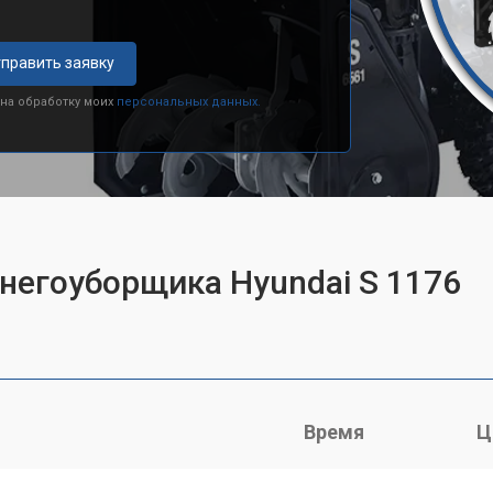
править заявку
 на обработку моих
персональных данных.
снегоуборщика Hyundai S 1176
Время
Ц