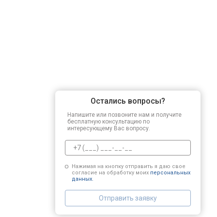
Регулировка зазоров клапанов
Замена свечей зажигания
Демонтаж-монтаж двигателя
Остались вопросы?
Ремонт сцепления
Напишите или позвоните нам и получите
бесплатную консультацию по
интересующему Вас вопросу.
Установка комплекта прокладок дв
Нажимая на кнопку отправить я даю свое
согласие на обработку моих
персональных
Замена прокладки в области двигат
данных.
Отправить заявку
Чистка топливной системы