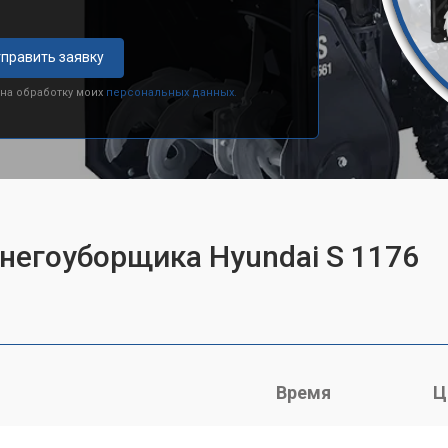
править заявку
 на обработку моих
персональных данных.
снегоуборщика Hyundai S 1176
Время
Ц