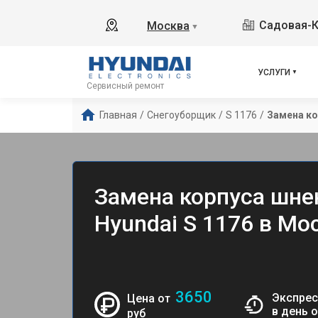
Садовая-К
Москва
▼
УСЛУГИ
Сервисный ремонт
Главная
/
Снегоуборщик
/
S 1176
/
Замена ко
Замена корпуса шне
Hyundai S 1176 в Мо
3650
Экспрес
Цена от
в день 
руб