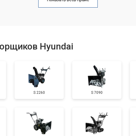
от 50 мин
о
от 50 мин
о
борщиков Hyundai
от 90 мин
о
от 50 мин
о
S 2260
S 7090
от 70 мин
о
от 60 мин
о