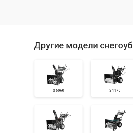
Замена (установка) срезного болта
Смазка осей привода
Другие модели снегоу
Замена сцепления
Смазка втулок
S 6060
S 1170
Замена подшипника колеса
Замена кронштейна трансмиссии