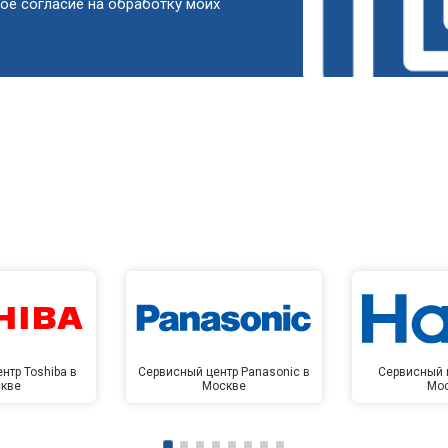
ое согласие на обработку моих
от 50 мин
о
от 90 мин
о
от 60 мин
о
от 90 мин
о
от 80 мин
о
нтр Toshiba в
Сервисный центр Panasonic в
Сервисный ц
кве
Москве
Мо
от 100 мин
о