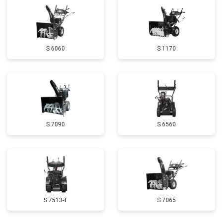
Замена маховика
от 3050 ₽
Заказать
Замена шины на колесном диске
от 2000 ₽
Заказать
S 6060
S 1170
Замена ремней
от 3100 ₽
Заказать
Натяжка тросов
от 2700 ₽
Заказать
Ремонт электропроводки
от 3150 ₽
Заказать
Полное ТО
от 4900 ₽
Заказать
S 7090
S 6560
Ремонт привода
от 3250 ₽
Заказать
Регулировка зазоров клапанов
от 2800 ₽
Заказать
Замена свечей зажигания
от 1820 ₽
Заказать
Демонтаж-монтаж двигателя
от 6400 ₽
Заказать
S 7513-T
S 7065
Ремонт сцепления
от 3800 ₽
Заказать