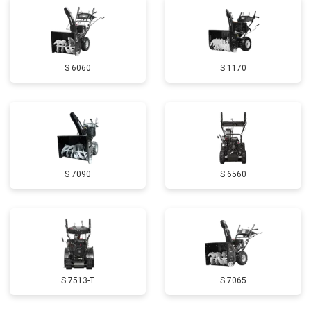
Замена глушителя
от 3000 ₽
Заказать
Замена маховика
от 3050 ₽
Заказать
S 6060
S 1170
Замена шины на колесном диске
от 2000 ₽
Заказать
Замена ремней
от 3100 ₽
Заказать
Натяжка тросов
от 2700 ₽
Заказать
Ремонт электропроводки
от 3150 ₽
Заказать
S 7090
S 6560
Полное ТО
от 4900 ₽
Заказать
Ремонт привода
от 3250 ₽
Заказать
Регулировка зазоров клапанов
от 2800 ₽
Заказать
Замена свечей зажигания
от 1820 ₽
Заказать
S 7513-T
S 7065
Демонтаж-монтаж двигателя
от 6400 ₽
Заказать