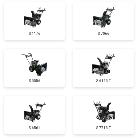
Ремонт сцепления
от 3800 ₽
Заказать
Установка комплекта прокладок
от 5500 ₽
Заказать
двигателя
Замена прокладки в области
от 2500 ₽
Заказать
S 1176
S 7066
двигателя и редуктора
Чистка топливной системы
от 3050 ₽
Заказать
Чистка бака
от 2750 ₽
Заказать
Чистка карбюратора
от 3780 ₽
Заказать
S 5556
S 6165-T
Замена/Pемонт топливопровода
от 2900 ₽
Заказать
Ремонт топливных мембран
от 3500 ₽
Заказать
Замена/Pемонт стартера
от 3720 ₽
Заказать
Замена подшипников
от 2500 ₽
Заказать
S 6561
S 7713-T