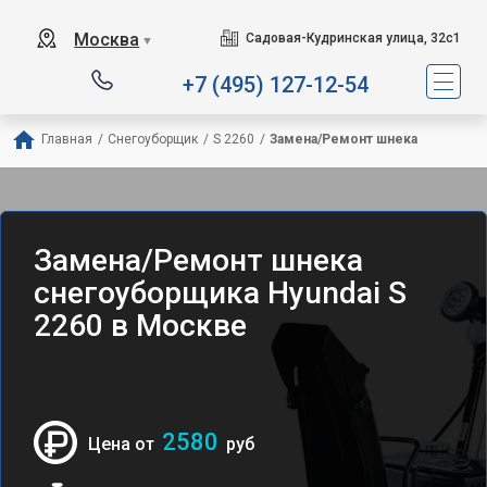
Москва
Садовая-Кудринская улица, 32с1
▼
+7 (495) 127-12-54
Главная
/
Снегоуборщик
/
S 2260
/
Замена/Pемонт шнека
Замена/Pемонт шнека
снегоуборщика Hyundai S
2260 в Москве
2580
Цена от
руб