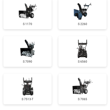
Замена маховика
от 3050 ₽
Заказать
Замена шины на колесном диске
от 2000 ₽
Заказать
S 1170
S 2260
Замена ремней
от 3100 ₽
Заказать
Натяжка тросов
от 2700 ₽
Заказать
Ремонт электропроводки
от 3150 ₽
Заказать
Полное ТО
от 4900 ₽
Заказать
S 7090
S 6560
Ремонт привода
от 3250 ₽
Заказать
Регулировка зазоров клапанов
от 2800 ₽
Заказать
Замена свечей зажигания
от 1820 ₽
Заказать
Демонтаж-монтаж двигателя
от 6400 ₽
Заказать
S 7513-T
S 7065
Ремонт сцепления
от 3800 ₽
Заказать