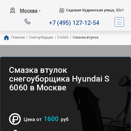
Москва
Садовая-Кудринская улица, 32с1
▼
+7 (495) 127-12-54
Главная
/
Снегоуборщик
/
S 6060
/
Смазка втулок
Смазка втулок
снегоуборщика Hyundai S
6060 в Москве
1600
Цена от
руб