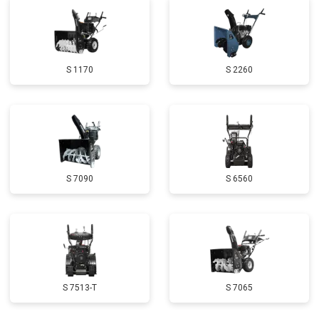
Замена маховика
от 3050 ₽
Заказать
Замена шины на колесном диске
от 2000 ₽
Заказать
S 1170
S 2260
Замена ремней
от 3100 ₽
Заказать
Натяжка тросов
от 2700 ₽
Заказать
Ремонт электропроводки
от 3150 ₽
Заказать
Полное ТО
от 4900 ₽
Заказать
S 7090
S 6560
Ремонт привода
от 3250 ₽
Заказать
Регулировка зазоров клапанов
от 2800 ₽
Заказать
Замена свечей зажигания
от 1820 ₽
Заказать
Демонтаж-монтаж двигателя
от 6400 ₽
Заказать
S 7513-T
S 7065
Ремонт сцепления
от 3800 ₽
Заказать