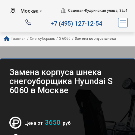
Москва
Садовая-Кудринская улица, 32с1
▼
+7 (495) 127-12-54
Главная
/
Снегоуборщик
/
S 6060
/
Замена корпуса шнека
Замена корпуса шнека
снегоуборщика Hyundai S
6060 в Москве
3650
Цена от
руб