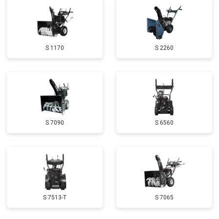
Замена глушителя
от 3000 ₽
Заказать
Замена маховика
от 3050 ₽
Заказать
S 1170
S 2260
Замена шины на колесном диске
от 2000 ₽
Заказать
Натяжка тросов
от 2700 ₽
Заказать
Ремонт электропроводки
от 3150 ₽
Заказать
Полное ТО
от 4900 ₽
Заказать
S 7090
S 6560
Ремонт привода
от 3250 ₽
Заказать
Регулировка зазоров клапанов
от 2800 ₽
Заказать
Замена свечей зажигания
от 1820 ₽
Заказать
Демонтаж-монтаж двигателя
от 6400 ₽
Заказать
S 7513-T
S 7065
Ремонт сцепления
от 3800 ₽
Заказать