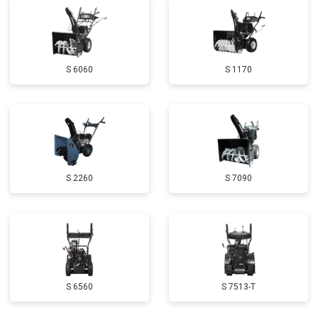
Замена глушителя
от 3000 ₽
Заказать
Замена маховика
от 3050 ₽
Заказать
S 6060
S 1170
Замена шины на колесном диске
от 2000 ₽
Заказать
Замена ремней
от 3100 ₽
Заказать
Натяжка тросов
от 2700 ₽
Заказать
Ремонт электропроводки
от 3150 ₽
Заказать
S 2260
S 7090
Полное ТО
от 4900 ₽
Заказать
Ремонт привода
от 3250 ₽
Заказать
Замена свечей зажигания
от 1820 ₽
Заказать
Демонтаж-монтаж двигателя
от 6400 ₽
Заказать
S 6560
S 7513-T
Ремонт сцепления
от 3800 ₽
Заказать