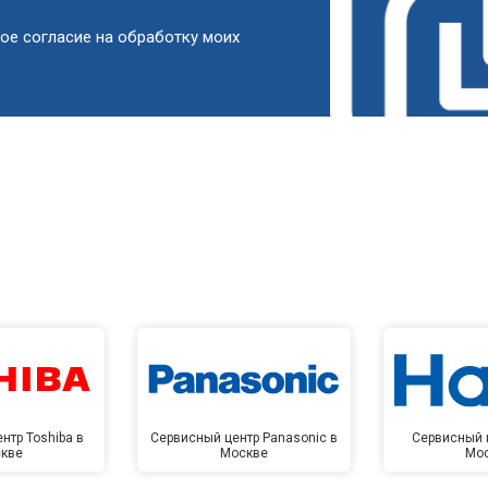
от 90 мин
о
ое согласие на обработку моих
от 50 мин
о
от 90 мин
о
от 60 мин
о
от 90 мин
о
от 80 мин
о
нтр Toshiba в
Сервисный центр Panasonic в
Сервисный ц
кве
Москве
Мо
от 100 мин
о