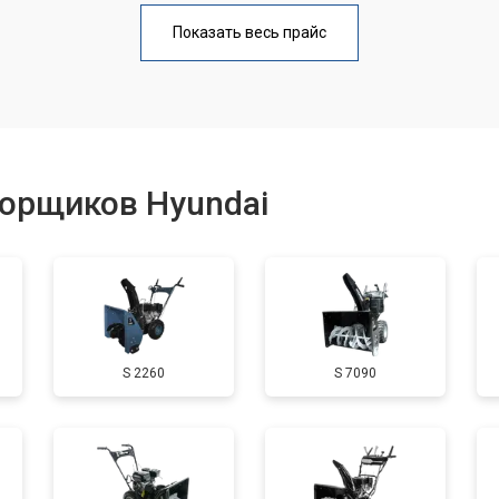
от 110 мин
о
Показать весь прайс
от 50 мин
о
от 100 мин
о
борщиков Hyundai
от 50 мин
о
от 90 мин
о
S 2260
S 7090
от 50 мин
о
от 70 мин
о