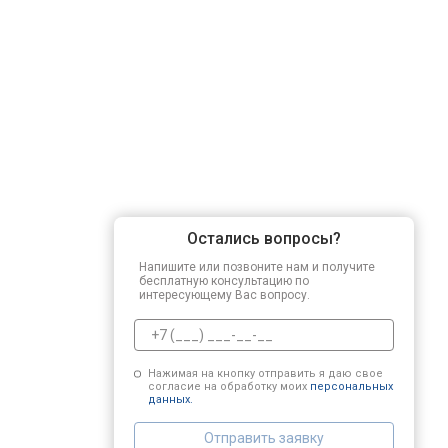
Регулировка зазоров клапанов
Замена свечей зажигания
Демонтаж-монтаж двигателя
Остались вопросы?
Ремонт сцепления
Напишите или позвоните нам и получите
бесплатную консультацию по
интересующему Вас вопросу.
Установка комплекта прокладок дв
Нажимая на кнопку отправить я даю свое
согласие на обработку моих
персональных
Замена прокладки в области двигат
данных.
Отправить заявку