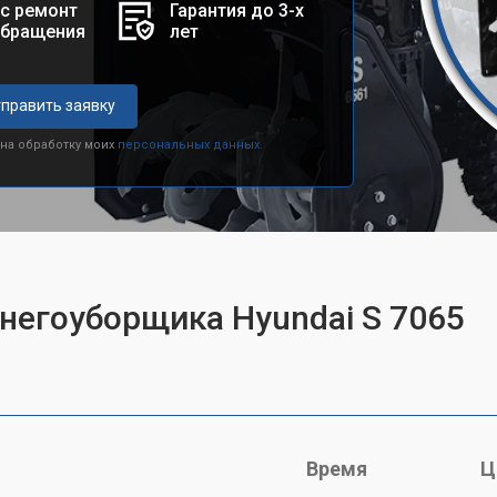
с ремонт
Гарантия до 3-х
обращения
лет
править заявку
 на обработку моих
персональных данных.
снегоуборщика Hyundai S 7065
Время
Ц