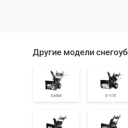
Замена шкива привода хода
Замена (установка) срезного болта
Замена корпуса шнека
Другие модели снегоу
Смазка осей привода
Замена сцепления
S 6060
S 1170
Смазка втулок
Замена подшипника колеса