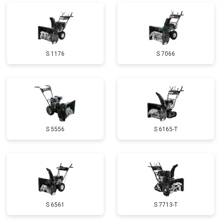
Ремонт сцепления
от 3800 ₽
Заказать
Установка комплекта прокладок
от 5500 ₽
Заказать
двигателя
Замена прокладки в области
от 2500 ₽
Заказать
S 1176
S 7066
двигателя и редуктора
Чистка топливной системы
от 3050 ₽
Заказать
Чистка бака
от 2750 ₽
Заказать
Чистка карбюратора
от 3780 ₽
Заказать
S 5556
S 6165-T
Замена/Pемонт шнека
от 2580 ₽
Заказать
Замена/Pемонт топливопровода
от 2900 ₽
Заказать
Ремонт топливных мембран
от 3500 ₽
Заказать
Замена подшипников
от 2500 ₽
Заказать
S 6561
S 7713-T