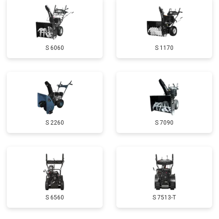
Замена глушителя
от 3000 ₽
Заказать
Замена маховика
от 3050 ₽
Заказать
S 6060
S 1170
Замена шины на колесном диске
от 2000 ₽
Заказать
Замена ремней
от 3100 ₽
Заказать
Натяжка тросов
от 2700 ₽
Заказать
Ремонт электропроводки
от 3150 ₽
Заказать
S 2260
S 7090
Полное ТО
от 4900 ₽
Заказать
Ремонт привода
от 3250 ₽
Заказать
Регулировка зазоров клапанов
от 2800 ₽
Заказать
Замена свечей зажигания
от 1820 ₽
Заказать
S 6560
S 7513-T
Демонтаж-монтаж двигателя
от 6400 ₽
Заказать