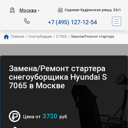
Москва
Садовая-Кудринская улица, 32с1
▼
+7 (495) 127-12-54
Главная
/
Снегоуборщик
/
S 7065
/
Замена/Pемонт стартера
Замена/Pемонт стартера
снегоуборщика Hyundai S
7065 в Москве
3720
Цена от
руб