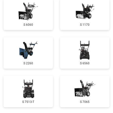
Замена глушителя
от 3000 ₽
Заказать
Замена маховика
от 3050 ₽
Заказать
S 6060
S 1170
Замена шины на колесном диске
от 2000 ₽
Заказать
Замена ремней
от 3100 ₽
Заказать
Натяжка тросов
от 2700 ₽
Заказать
Ремонт электропроводки
от 3150 ₽
Заказать
S 2260
S 6560
Полное ТО
от 4900 ₽
Заказать
Ремонт привода
от 3250 ₽
Заказать
Регулировка зазоров клапанов
от 2800 ₽
Заказать
Замена свечей зажигания
от 1820 ₽
Заказать
S 7513-T
S 7065
Ремонт сцепления
от 3800 ₽
Заказать