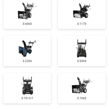
Замена глушителя
от 3000 ₽
Заказать
Замена маховика
от 3050 ₽
Заказать
S 6060
S 1170
Замена шины на колесном диске
от 2000 ₽
Заказать
Замена ремней
от 3100 ₽
Заказать
Натяжка тросов
от 2700 ₽
Заказать
Полное ТО
от 4900 ₽
Заказать
S 2260
S 6560
Ремонт привода
от 3250 ₽
Заказать
Регулировка зазоров клапанов
от 2800 ₽
Заказать
Замена свечей зажигания
от 1820 ₽
Заказать
Демонтаж-монтаж двигателя
от 6400 ₽
Заказать
S 7513-T
S 7065
Ремонт сцепления
от 3800 ₽
Заказать