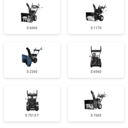
Замена маховика
от 3050 ₽
Заказать
Замена шины на колесном диске
от 2000 ₽
Заказать
S 6060
S 1170
Замена ремней
от 3100 ₽
Заказать
Натяжка тросов
от 2700 ₽
Заказать
Ремонт электропроводки
от 3150 ₽
Заказать
Полное ТО
от 4900 ₽
Заказать
S 2260
S 6560
Ремонт привода
от 3250 ₽
Заказать
Регулировка зазоров клапанов
от 2800 ₽
Заказать
Замена свечей зажигания
от 1820 ₽
Заказать
Демонтаж-монтаж двигателя
от 6400 ₽
Заказать
S 7513-T
S 7065
Ремонт сцепления
от 3800 ₽
Заказать