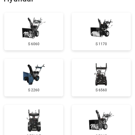
Замена глушителя
от 3000 ₽
Заказать
Замена маховика
от 3050 ₽
Заказать
Замена шины на колесном диске
от 2000 ₽
Заказать
S 6060
S 1170
Замена ремней
от 3100 ₽
Заказать
Натяжка тросов
от 2700 ₽
Заказать
Ремонт электропроводки
от 3150 ₽
Заказать
Полное ТО
от 4900 ₽
Заказать
S 2260
S 6560
Ремонт привода
от 3250 ₽
Заказать
Регулировка зазоров клапанов
от 2800 ₽
Заказать
Замена свечей зажигания
от 1820 ₽
Заказать
Демонтаж-монтаж двигателя
от 6400 ₽
Заказать