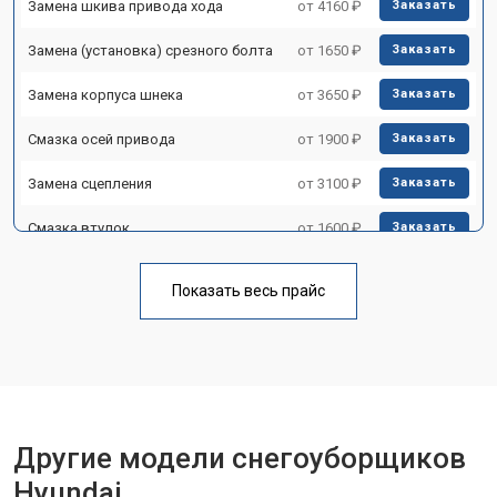
Замена шкива привода хода
от 4160 ₽
Заказать
Замена (установка) срезного болта
от 1650 ₽
Заказать
Замена корпуса шнека
от 3650 ₽
Заказать
Смазка осей привода
от 1900 ₽
Заказать
Замена сцепления
от 3100 ₽
Заказать
Смазка втулок
от 1600 ₽
Заказать
Замена подшипника колеса
от 1900 ₽
Заказать
Показать весь прайс
Ремонт втулок колес
от 2500 ₽
Заказать
Ремонт фрикционного диска
от 3800 ₽
Заказать
Ремонт троса газа
от 2750 ₽
Заказать
Ремонт редуктора
от 4430 ₽
Другие модели снегоуборщиков
Заказать
Hyundai
Замена катушки зажигания
от 3000 ₽
Заказать