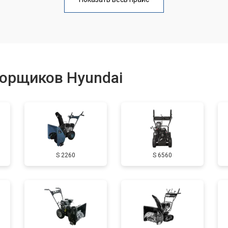
от 50 мин
о
от 100 мин
о
борщиков Hyundai
от 50 мин
о
от 90 мин
о
S 2260
S 6560
от 50 мин
о
от 70 мин
о