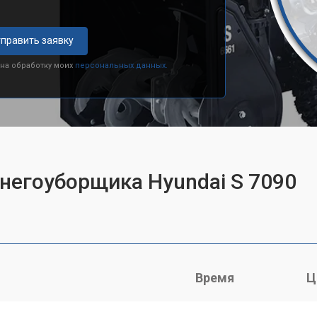
править заявку
 на обработку моих
персональных данных.
снегоуборщика Hyundai S 7090
Время
Ц