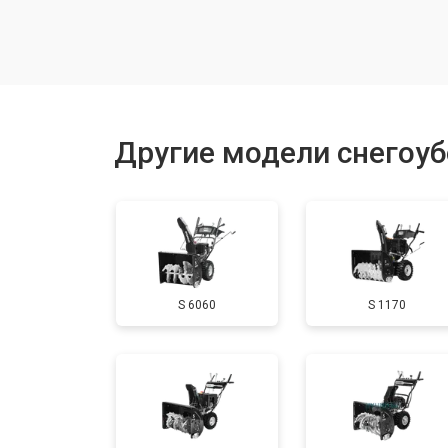
Замена (установка) срезного болта
Замена корпуса шнека
Другие модели снегоу
Смазка осей привода
Замена сцепления
S 6060
S 1170
Смазка втулок
Замена подшипника колеса