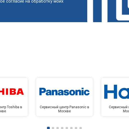
ое согласие на обработку моих
от 90 мин
о
от 50 мин
о
от 60 мин
о
от 90 мин
о
от 80 мин
о
нтр Toshiba в
Сервисный центр Panasonic в
Сервисный ц
кве
Москве
Мо
от 100 мин
о