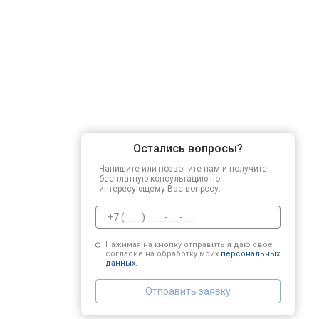
Регулировка зазоров клапанов
Замена свечей зажигания
Демонтаж-монтаж двигателя
Остались вопросы?
Ремонт сцепления
Напишите или позвоните нам и получите
бесплатную консультацию по
интересующему Вас вопросу.
Установка комплекта прокладок дв
Нажимая на кнопку отправить я даю свое
согласие на обработку моих
персональных
Замена прокладки в области двигат
данных.
Отправить заявку
Чистка топливной системы