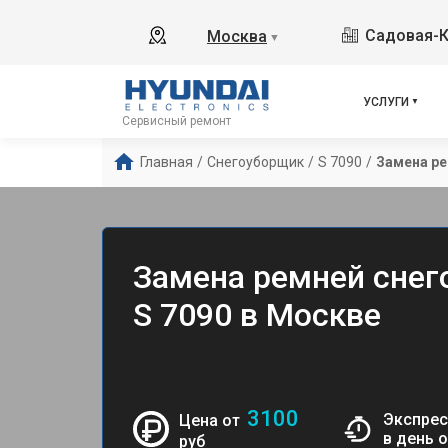
Садовая-К
Москва
▼
УСЛУГИ
Сервисный ремонт
Главная
/
Снегоуборщик
/
S 7090
/
Замена р
Замена ремней снег
S 7090 в Москве
3100
Экспрес
Цена от
в день 
руб