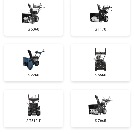
Замена глушителя
от 3000 ₽
Заказать
Замена маховика
от 3050 ₽
Заказать
S 6060
S 1170
Замена шины на колесном диске
от 2000 ₽
Заказать
Замена ремней
от 3100 ₽
Заказать
Натяжка тросов
от 2700 ₽
Заказать
Ремонт электропроводки
от 3150 ₽
Заказать
S 2260
S 6560
Полное ТО
от 4900 ₽
Заказать
Ремонт привода
от 3250 ₽
Заказать
Регулировка зазоров клапанов
от 2800 ₽
Заказать
Демонтаж-монтаж двигателя
от 6400 ₽
Заказать
S 7513-T
S 7065
Ремонт сцепления
от 3800 ₽
Заказать