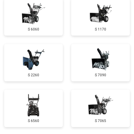
Замена глушителя
от 3000 ₽
Заказать
Замена маховика
от 3050 ₽
Заказать
S 6060
S 1170
Замена шины на колесном диске
от 2000 ₽
Заказать
Замена ремней
от 3100 ₽
Заказать
Ремонт электропроводки
от 3150 ₽
Заказать
Полное ТО
от 4900 ₽
Заказать
S 2260
S 7090
Ремонт привода
от 3250 ₽
Заказать
Регулировка зазоров клапанов
от 2800 ₽
Заказать
Замена свечей зажигания
от 1820 ₽
Заказать
Демонтаж-монтаж двигателя
от 6400 ₽
Заказать
S 6560
S 7065
Ремонт сцепления
от 3800 ₽
Заказать