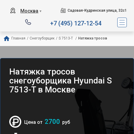
Москва
Садовая-Кудринская улица, 32с1
▼
+7 (495) 127-12-54
Главная
/
Снегоуборщик
/
S 7513-T 
/
Натяжка тросов
Натяжка тросов
снегоуборщика Hyundai S
7513-T в Москве
2700
Цена от
руб