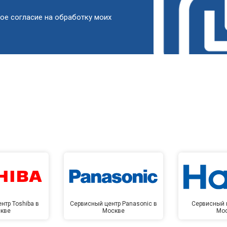
от 60 мин
о
ое согласие на обработку моих
от 90 мин
о
от 50 мин
о
от 90 мин
о
от 60 мин
о
от 80 мин
о
нтр Toshiba в
Сервисный центр Panasonic в
Сервисный ц
кве
Москве
Мо
от 100 мин
о