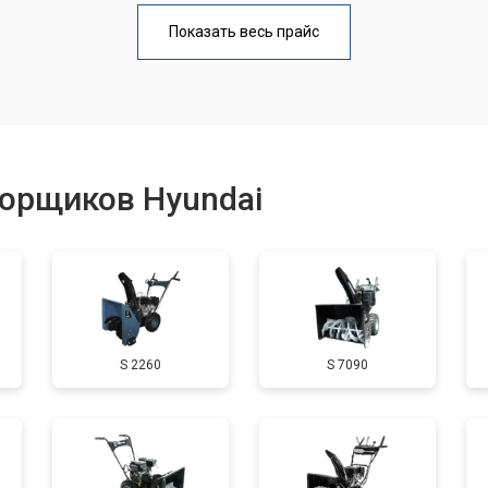
от 110 мин
о
Показать весь прайс
от 50 мин
о
от 100 мин
о
борщиков Hyundai
от 50 мин
о
от 90 мин
о
S 2260
S 7090
от 50 мин
о
от 70 мин
о