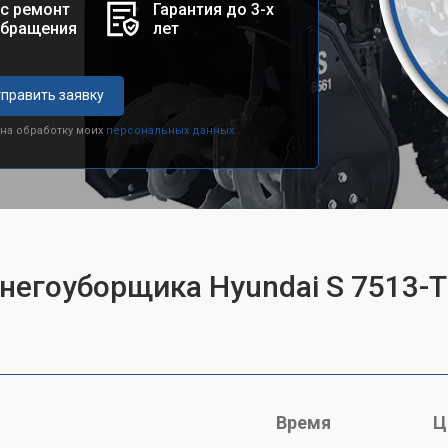
с ремонт
Гарантия до 3-х
обращения
лет
править заявку
 на обработку моих
персональных данных.
снегоуборщика Hyundai S 7513-T
Время
Ц