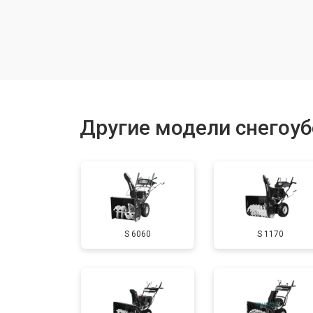
Замена шкива привода хода
Замена (установка) срезного болта
Замена корпуса шнека
Другие модели снегоу
Смазка осей привода
Замена сцепления
S 6060
S 1170
Смазка втулок
Замена подшипника колеса