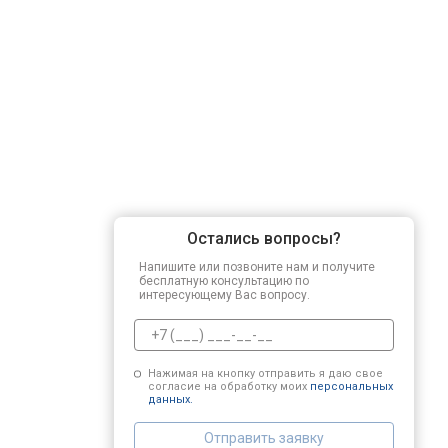
Регулировка зазоров клапанов
Замена свечей зажигания
Демонтаж-монтаж двигателя
Остались вопросы?
Ремонт сцепления
Напишите или позвоните нам и получите
бесплатную консультацию по
интересующему Вас вопросу.
Установка комплекта прокладок дв
Нажимая на кнопку отправить я даю свое
согласие на обработку моих
персональных
Замена прокладки в области двигат
данных.
Отправить заявку