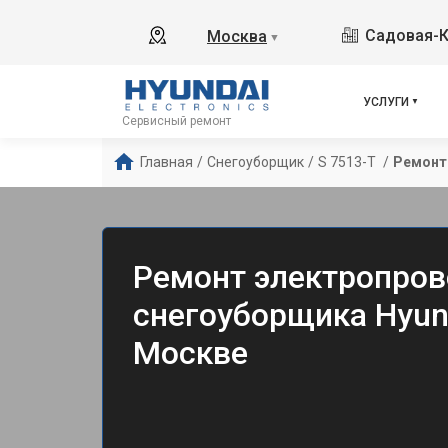
Садовая-К
Москва
▼
УСЛУГИ
Сервисный ремонт
Главная
/
Снегоуборщик
/
S 7513-T 
/
Ремонт
Ремонт электропро
снегоуборщика Hyund
Москве