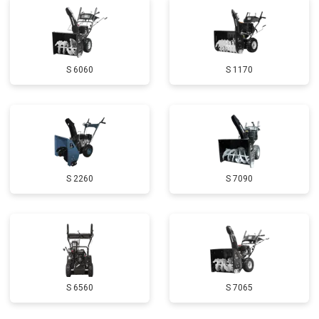
Замена маховика
от 3050 ₽
Заказать
Замена шины на колесном диске
от 2000 ₽
Заказать
S 6060
S 1170
Замена ремней
от 3100 ₽
Заказать
Натяжка тросов
от 2700 ₽
Заказать
Ремонт электропроводки
от 3150 ₽
Заказать
Полное ТО
от 4900 ₽
Заказать
S 2260
S 7090
Ремонт привода
от 3250 ₽
Заказать
Регулировка зазоров клапанов
от 2800 ₽
Заказать
Замена свечей зажигания
от 1820 ₽
Заказать
Демонтаж-монтаж двигателя
от 6400 ₽
Заказать
S 6560
S 7065
Ремонт сцепления
от 3800 ₽
Заказать