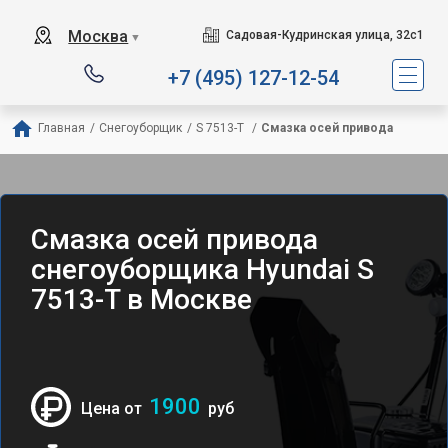
Москва
Садовая-Кудринская улица, 32с1
▼
+7 (495) 127-12-54
Главная
/
Снегоуборщик
/
S 7513-T 
/
Смазка осей привода
Смазка осей привода
снегоуборщика Hyundai S
7513-T в Москве
1900
Цена от
руб