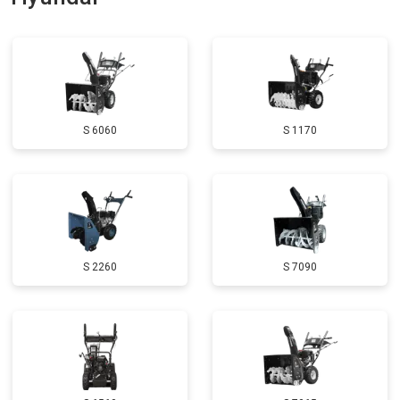
Замена глушителя
от 3000 ₽
Заказать
Замена маховика
от 3050 ₽
Заказать
Замена шины на колесном диске
от 2000 ₽
Заказать
S 6060
S 1170
Замена ремней
от 3100 ₽
Заказать
Натяжка тросов
от 2700 ₽
Заказать
Ремонт электропроводки
от 3150 ₽
Заказать
Полное ТО
от 4900 ₽
Заказать
S 2260
S 7090
Ремонт привода
от 3250 ₽
Заказать
Регулировка зазоров клапанов
от 2800 ₽
Заказать
Замена свечей зажигания
от 1820 ₽
Заказать
Демонтаж-монтаж двигателя
от 6400 ₽
Заказать