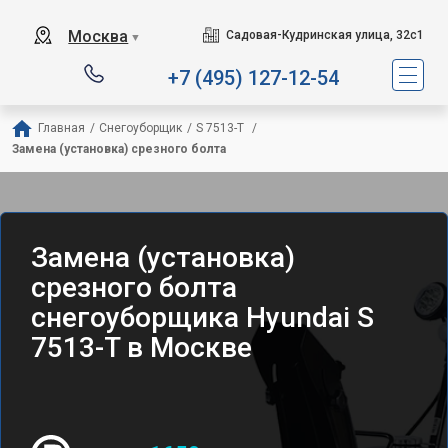
Москва
Садовая-Кудринская улица, 32с1
▼
+7 (495) 127-12-54
Главная
/
Снегоуборщик
/
S 7513-T 
/
Замена (установка) срезного болта
Замена (установка)
срезного болта
снегоуборщика Hyundai S
7513-T в Москве