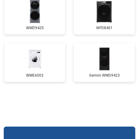
Корпусный ремонт (замена резинок,
от 1850 ₽
Заказать
креплений, кнопок)
Замена крестовины
от 2750 ₽
Заказать
WMD9425
WFD8401
Замена щёток
от 3100 ₽
Заказать
Замена амортизаторов
от 2000 ₽
Заказать
Замена подшипников
от 2800 ₽
Заказать
Замена мотора
от 3800 ₽
Заказать
WME6003
Gemini WMD9423
Ремонт/замена датчика
от 2200 ₽
Заказать
температуры
Замена ТЭН
от 2300 ₽
Заказать
Замена блока управления
от 3600 ₽
Заказать
Замена заливного клапана
от 3250 ₽
Заказать
Замена заливного шланга
от 2150 ₽
Заказать