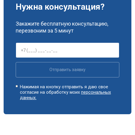
Нужна консультация?
Замена прессостата
от 3350 ₽
Заказать
Замена сливного насоса
от 3450 ₽
Заказать
Закажите бесплатную консультацию,
перезвоним за 5 минут
Замена сливного шланга
от 2100 ₽
Заказать
Замена циркуляционного насоса
от 3800 ₽
Заказать
Замена УБЛ
от 2100 ₽
Заказать
Замена приводного ремня
от 2550 ₽
Заказать
Отправить заявку
Нажимая на кнопку отправить я даю свое
согласие на обработку моих
персональных
данных.