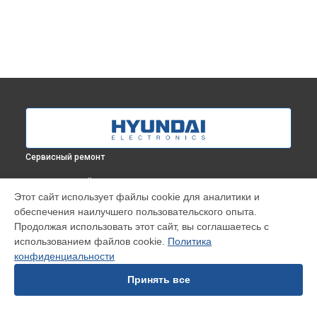
Сервисный ремонт
ВЫБЕРИ СВОЙ ГОРОД
Этот сайт использует файлы cookie для аналитики и
Замена бака стиральной машины Proxima WMD9424
обеспечения наилучшего пользовательского опыта.
Hyundai в
Краснодаре
Продолжая использовать этот сайт, вы соглашаетесь с
Замена бака стиральной машины Proxima WMD9424
использованием файлов cookie.
Политика
Hyundai в
Ростове-на-Дону
конфиденциальности
Замена бака стиральной машины Proxima WMD9424
Hyundai в
Нижнем Новгороде
Принять все
Замена бака стиральной машины Proxima WMD9424
Hyundai в
Новосибирске