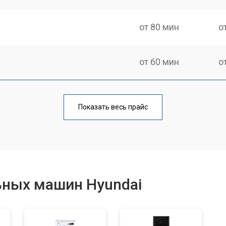
от 80 мин
о
от 60 мин
о
от 100 мин
о
Показать весь прайс
от 70 мин
о
от 120 мин
о
ьных машин Hyundai
от 100 мин
о