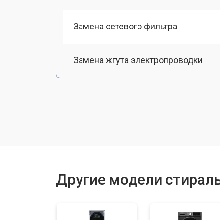
Замена сетевого фильтра
Замена жгута электропроводки
Замена шкива барабана
Замена мотора вентилятора сушки
Замена верхнего противовеса
Другие модели стирал
Замена шторок барабана