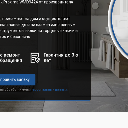
ак Proxima WMD9424 от производителя
у, приезжают на дом и осуществляют
ивая новые детали взамен изношенным.
нструментов, включая торцевые ключи и
ро и безопасно.
с ремонт
Гарантия до 3-х
обращения
лет
править заявку
 на обработку моих
персональных данных.