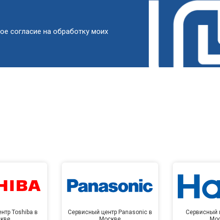
от 100 мин
о
ое согласие на обработку моих
овление)
от 50 мин
о
 креплений, кнопок)
от 70 мин
о
от 60 мин
о
от 90 мин
о
от 50 мин
о
нтр Toshiba в
Сервисный центр Panasonic в
Сервисный ц
кве
Москве
Мо