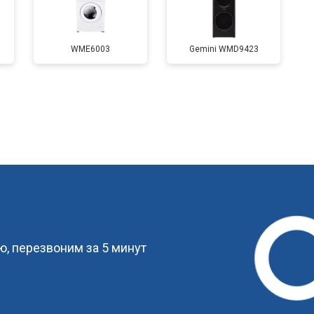
от 70 мин
о
WME6003
Gemini WMD9423
от 110 мин
о
от 60 мин
о
от 100 мин
о
?
от 60 мин
о
, перезвоним за 5 минут
от 80 мин
о
от 50 мин
о