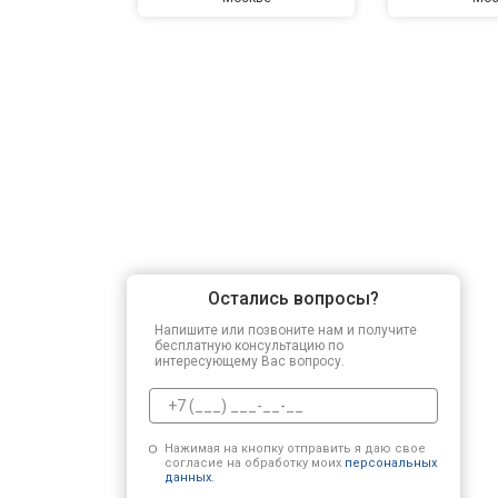
Замена подшипников
Замена мотора
Ремонт/замена датчика температу
Замена ТЭН
Остались вопросы?
Напишите или позвоните нам и получите
Замена блока управления
бесплатную консультацию по
интересующему Вас вопросу.
Замена заливного клапана
Нажимая на кнопку отправить я даю свое
согласие на обработку моих
персональных
данных.
Замена заливного шланга