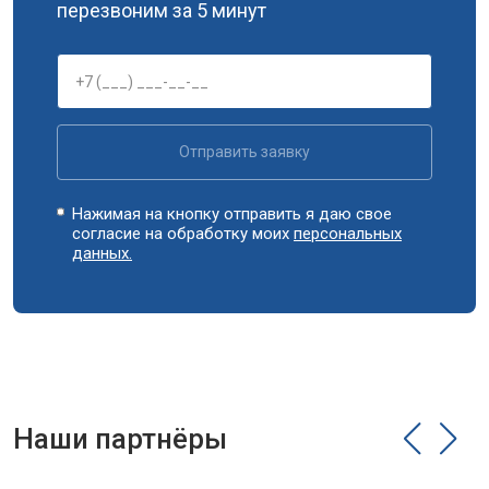
перезвоним за 5 минут
Замена сливного шланга
от 2100 ₽
Заказать
Замена циркуляционного насоса
от 3800 ₽
Заказать
Замена УБЛ
от 2100 ₽
Заказать
Замена приводного ремня
от 2550 ₽
Заказать
Отправить заявку
Нажимая на кнопку отправить я даю свое
согласие на обработку моих
персональных
данных.
Наши партнёры