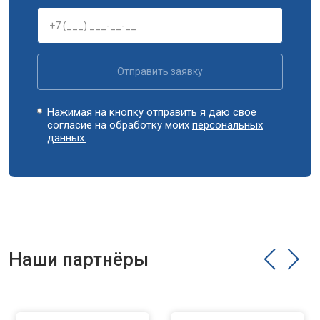
Замена циркуляционного насоса
от 3800 ₽
Заказать
Замена УБЛ
от 2100 ₽
Заказать
Замена приводного ремня
от 2550 ₽
Заказать
Отправить заявку
Нажимая на кнопку отправить я даю свое
согласие на обработку моих
персональных
данных.
Наши партнёры