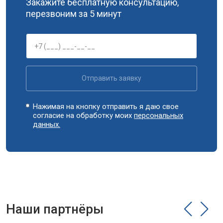
Закажите бесплатную консультацию,
перезвоним за 5 минут
Замена сливного шланга
от 2100 ₽
Заказать
Замена циркуляционного насоса
от 3800 ₽
Заказать
Замена УБЛ
от 2100 ₽
Заказать
Замена приводного ремня
от 2550 ₽
Заказать
Отправить заявку
Нажимая на кнопку отправить я даю свое
согласие на обработку моих
персональных
данных.
Наши партнёры