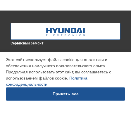
Сервисный ремонт
ВЫБЕРИ СВОЙ ГОРОД
Этот сайт использует файлы cookie для аналитики и
Замена блока управления стиральной машины WMD9425
обеспечения наилучшего пользовательского опыта.
Hyundai в
Краснодаре
Продолжая использовать этот сайт, вы соглашаетесь с
Замена блока управления стиральной машины WMD9425
использованием файлов cookie.
Политика
Hyundai в
Ростове-на-Дону
конфиденциальности
Замена блока управления стиральной машины WMD9425
Hyundai в
Нижнем Новгороде
Принять все
Замена блока управления стиральной машины WMD9425
Hyundai в
Новосибирске
Замена блока управления стиральной машины WMD9425
Hyundai в
Челябинске
Замена блока управления стиральной машины WMD9425
УСТРОЙСТВА
Hyundai в
Екатеринбурге