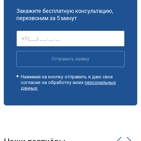
Замена сливного насоса
от 3450 ₽
Заказать
Закажите бесплатную консультацию,
перезвоним за 5 минут
Замена сливного шланга
от 2100 ₽
Заказать
Замена циркуляционного насоса
от 3800 ₽
Заказать
Замена УБЛ
от 2100 ₽
Заказать
Замена приводного ремня
от 2550 ₽
Заказать
Отправить заявку
Нажимая на кнопку отправить я даю свое
согласие на обработку моих
персональных
данных.