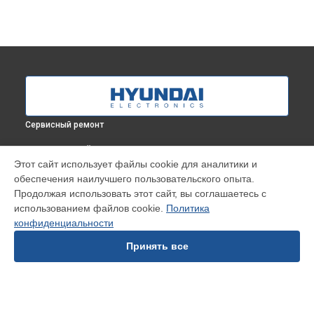
Сервисный ремонт
ВЫБЕРИ СВОЙ ГОРОД
Этот сайт использует файлы cookie для аналитики и
Замена дозатора моющих средств стиральной машины
обеспечения наилучшего пользовательского опыта.
WME6003 Hyundai в
Краснодаре
Продолжая использовать этот сайт, вы соглашаетесь с
Замена дозатора моющих средств стиральной машины
использованием файлов cookie.
Политика
WME6003 Hyundai в
Ростове-на-Дону
конфиденциальности
Замена дозатора моющих средств стиральной машины
WME6003 Hyundai в
Нижнем Новгороде
Принять все
Замена дозатора моющих средств стиральной машины
WME6003 Hyundai в
Новосибирске
Замена дозатора моющих средств стиральной машины
WME6003 Hyundai в
Челябинске